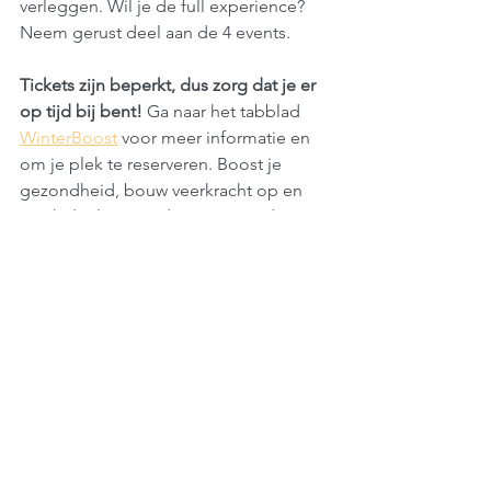
verleggen. Wil je de full experience? 
Neem gerust deel aan de 4 events.
Tickets zijn beperkt, dus zorg dat je er 
op tijd bij bent!
 Ga naar het tabblad 
WinterBoost
 voor meer informatie en 
om je plek te reserveren. Boost je 
gezondheid, bouw veerkracht op en 
maak deel uit van deze groeiende 
community.
Let op
: Koud water training is niet voor 
iedereen geschikt. Mensen met hart- 
en vaatziekten, ernstige 
bloeddrukproblemen, of andere 
medische aandoeningen raden we aan 
om eerst met hun arts te overleggen 
voordat ze deelnemen. Koud water kan 
een grote impact hebben op het 