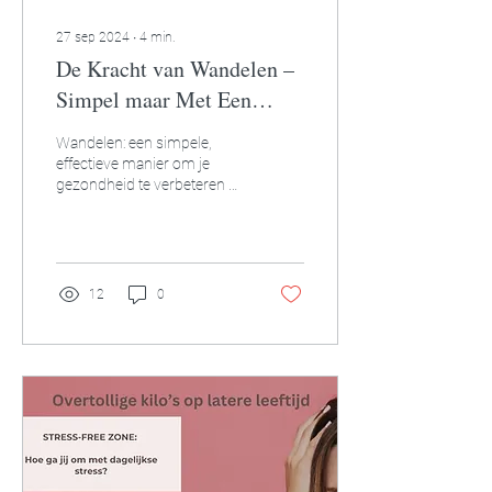
27 sep 2024
∙
4
min.
De Kracht van Wandelen –
Simpel maar Met Een
Grote Impact op Je
Wandelen: een simpele,
Gezondheid
effectieve manier om je
gezondheid te verbeteren en
stress te verminderen. Zet
vandaag de eerste stap!
12
0