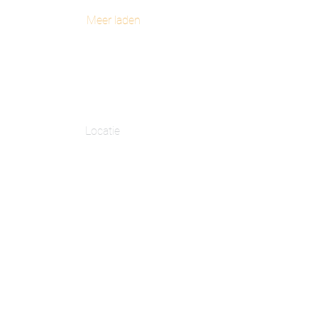
Meer laden
Locatie
Voedingsbegeleiding &
lichaamsanalyse
Antwerpsesteenweg 150
2390 Malle
Cupping & Ademtherapie
(+ijsbaden)
Huidevetterstraat 11
2275 wechelderzande
Email