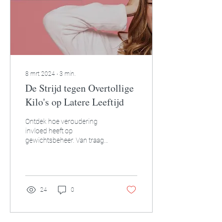
8 mrt 2024
∙
3
min.
De Strijd tegen Overtollige
Kilo's op Latere Leeftijd
Ontdek hoe veroudering
invloed heeft op
gewichtsbeheer. Van traag
metabolisme tot hormonen,
spierbehoud en
stressmanagement.
24
0